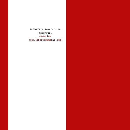
© TBNTB - Tous droits
réservés.
Création
www.laboitedemarie.com